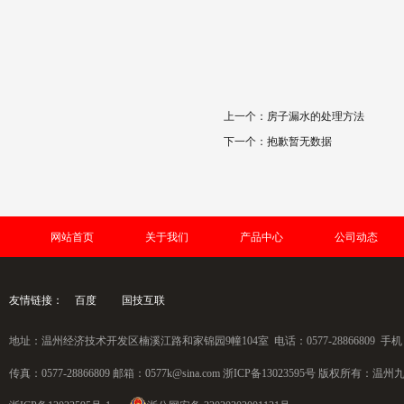
文章
上一个：
房子漏水的处理方法
下一个：
抱歉暂无数据
网站首页
关于我们
产品中心
公司动态
友情链接：
百度
国技互联
地址：温州经济技术开发区楠溪江路和家锦园9幢104室 电话：0577-28866809 手机：1
传真：0577-28866809 邮箱：0577k@sina.com
浙ICP备13023595号
版权所有：温州九