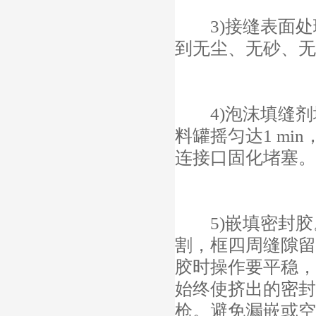
3)接缝表面处
到无尘、无砂、无
4)泡沫填缝剂
料罐摇匀达1 m
连接口固化堵塞。
5)嵌填密封胶。
割，框四周缝隙留
胶时操作要平稳，
始终使挤出的密封
枪。避免漏嵌或空