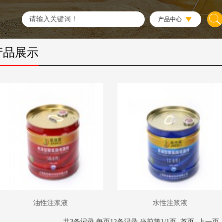
产品中心
产品展示
油性注浆液
水性注浆液
共
3
条记录 每页
12
条记录 当前第
1
/
1
页
首页
上一页