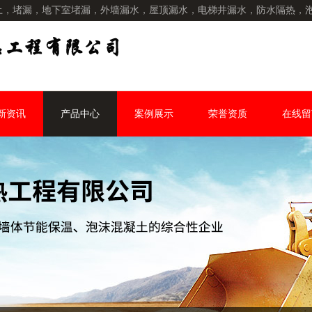
土，堵漏，地下室堵漏，外墙漏水，屋顶漏水，电梯井漏水，防水隔热，
新资讯
产品中心
案例展示
荣誉资质
在线留