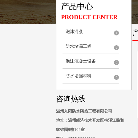
产品中心
PRODUCT CENTER
泡沫混凝土
防水堵漏工程
泡沫混凝土设备
防水堵漏材料
咨询热线
温州九阳防水隔热工程有限公司
地址：
温州经济技术开发区楠溪江路和
家锦园9幢104室