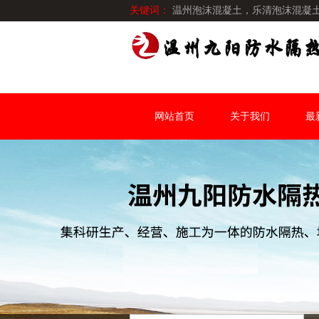
关键词：
温州泡沫混凝土，乐清泡沫混凝
网站首页
关于我们
最